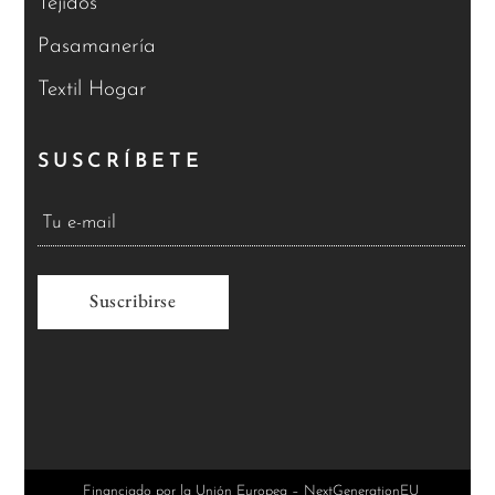
Tejidos
Pasamanería
Textil Hogar
SUSCRÍBETE
A
l
t
e
r
Financiado por la Unión Europea – NextGenerationEU