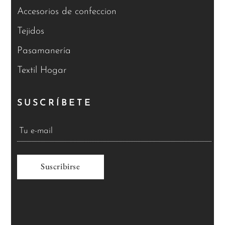
Accesorios de confeccion
Tejidos
Pasamanería
Textil Hogar
SUSCRÍBETE
A
l
t