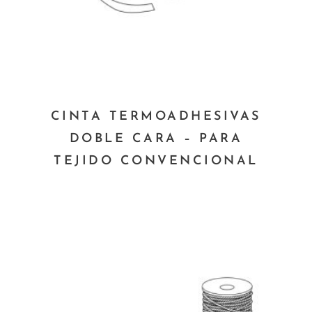
página
de
producto
Este
CINTA TERMOADHESIVAS
producto
DOBLE CARA – PARA
tiene
TEJIDO CONVENCIONAL
múltiples
variantes.
Las
opciones
se
pueden
elegir