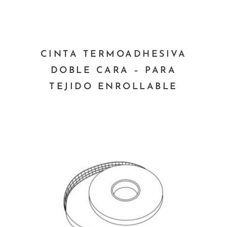
página
de
producto
Este
CINTA TERMOADHESIVA
producto
DOBLE CARA – PARA
tiene
TEJIDO ENROLLABLE
múltiples
variantes.
Las
opciones
se
pueden
elegir
en
la