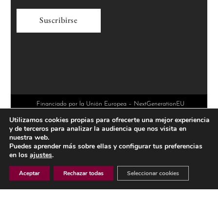
A
l
t
e
r
Financiado por la Unión Europea – NextGenerationEU
Utilizamos cookies propias para ofrecerte una mejor experiencia
n
y de terceros para analizar la audiencia que nos visita en
a
nuestra web.
Puedes aprender más sobre ellas y configurar tus preferencias
t
en los
ajustes
.
i
Aceptar
Rechazar todas
Seleccionar cookies
v
e
AVISO LEGAL
: