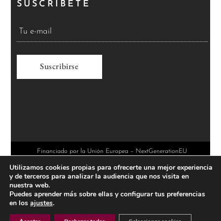
SUSCRÍBETE
A
l
t
e
r
Financiado por la Unión Europea – NextGenerationEU
Utilizamos cookies propias para ofrecerte una mejor experiencia
n
y de terceros para analizar la audiencia que nos visita en
a
nuestra web.
Puedes aprender más sobre ellas y configurar tus preferencias
t
en los
ajustes
.
i