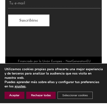
A
l
t
e
r
Financiado por la Unión Europea – NextGenerationEU
Utilizamos cookies propias para ofrecerte una mejor experiencia
n
y de terceros para analizar la audiencia que nos visita en
a
nuestra web.
Puedes aprender más sobre ellas y configurar tus preferencias
t
en los
ajustes
.
i
Aceptar
Rechazar todas
Seleccionar cookies
v