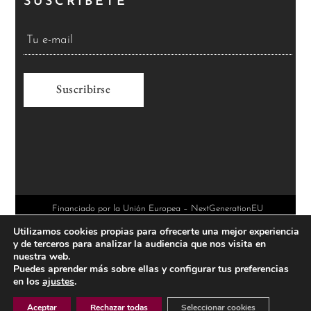
SUSCRÍBETE
A
l
t
e
r
Financiado por la Unión Europea – NextGenerationEU
Utilizamos cookies propias para ofrecerte una mejor experiencia
n
y de terceros para analizar la audiencia que nos visita en
a
nuestra web.
Puedes aprender más sobre ellas y configurar tus preferencias
t
en los
ajustes
.
i
Aceptar
Rechazar todas
Seleccionar cookies