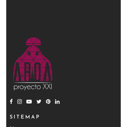
de
producto
SITEMAP