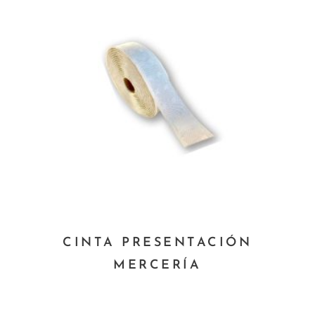
Este
CINTA PRESENTACIÓN
producto
MERCERÍA
tiene
múltiples