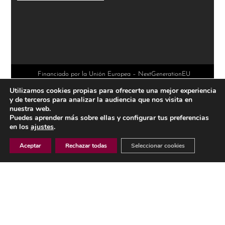
A
l
t
e
r
Financiado por la Unión Europea – NextGenerationEU
Utilizamos cookies propias para ofrecerte una mejor experiencia
n
y de terceros para analizar la audiencia que nos visita en
a
nuestra web.
Puedes aprender más sobre ellas y configurar tus preferencias
t
en los
ajustes
.
i
Aceptar
Rechazar todas
Seleccionar cookies
v
e
AVISO LEGAL
:
POLÍTICA DE PRIVACIDAD
POLÍTICA DE COOKIES