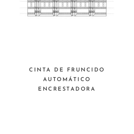
Este
CINTA DE FRUNCIDO
producto
AUTOMÁTICO
tiene
ENCRESTADORA
múltiples
variantes.
Las
opciones
se