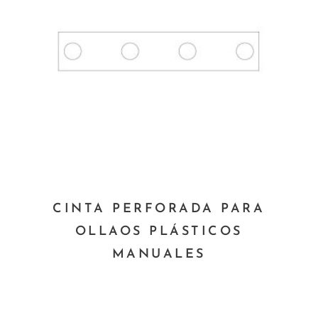
pueden
elegir
en
la
página
de
producto
Este
CINTA PERFORADA PARA
producto
OLLAOS PLÁSTICOS
tiene
MANUALES
múltiples
variantes.
Las