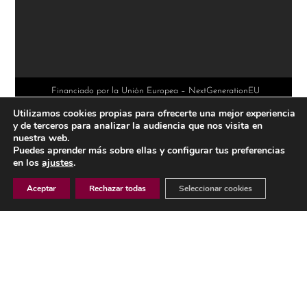
A
l
t
e
r
Financiado por la Unión Europea – NextGenerationEU
Utilizamos cookies propias para ofrecerte una mejor experiencia
n
y de terceros para analizar la audiencia que nos visita en
a
nuestra web.
Puedes aprender más sobre ellas y configurar tus preferencias
t
en los
ajustes
.
i
Aceptar
Rechazar todas
Seleccionar cookies
v
e
AVISO LEGAL
:
POLÍTICA DE PRIVACIDAD
POLÍTICA DE COOKIES