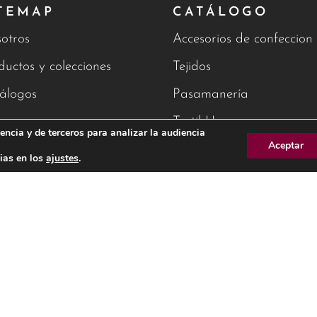
TEMAP
CATÁLOGO
otros
Accesorios de confeccion
ductos y colecciones
Tejidos
álogos
Pasamanería
g
Textil Hogar
encia y de terceros para analizar la audiencia
Aceptar
tacto
ias en los
ajustes
.
AVISO 