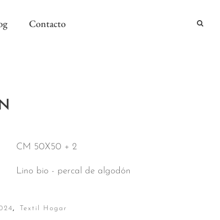
og
Contacto
2024
AN
2024
AÑO Y MESA
CM 50X50 + 2
Lino bio - percal de algodón
024
,
Textil Hogar