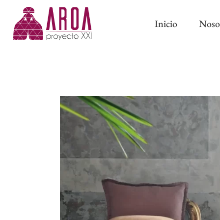
Inicio
Noso
ABRAZADERAS IMÁN
CINTAS DE CORTINA
ABRAZADERAS Y BORL
CINTAS PARA BARRAS
CLASSIC
CINTAS DE ONDA PERFECTA
PASAMANERÍA TRADICI
CINTAS CON OLLAOS
CINTAS DE ESTOR
FORROS Y ENTRETELAS
OTROS COMPLEMENTOS DE
CONFECCIÓN