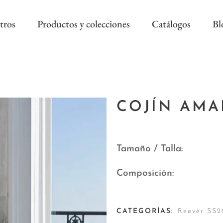
tros
Productos y colecciones
Catálogos
Bl
COLECCIÓN REEVÈR ALTA
RIVIERA SS
DECORACIÓN
COJÍN AM
AS NEW
REEVÈR SS
AROA STYLE
RIVIERA B
ONAL
Tamaño / Talla
Composición
CATEGORÍAS:
Reevèr SS2