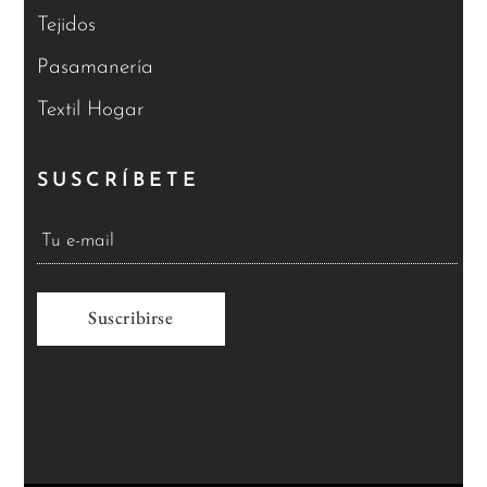
Tejidos
Pasamanería
Textil Hogar
SUSCRÍBETE
A
l
t
e