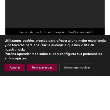
A
l
t
e
r
Financiado por la Unión Europea – NextGenerationEU
Utilizamos cookies propias para ofrecerte una mejor experiencia
n
y de terceros para analizar la audiencia que nos visita en
a
nuestra web.
Puedes aprender más sobre ellas y configurar tus preferencias
t
en los
ajustes
.
i
Aceptar
Rechazar todas
Seleccionar cookies
v
e
AVISO LEGAL
:
POLÍTICA DE PRIVACIDAD
POLÍTICA DE COOKIES