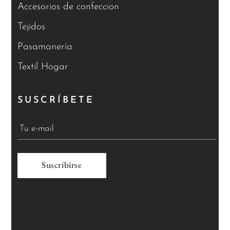
Accesorios de confeccion
Tejidos
Pasamanería
Textil Hogar
SUSCRÍBETE
A
l
t