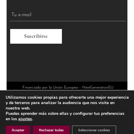
A
l
t
e
r
Financiado por la Unión Europea – NextGenerationEU
Utilizamos cookies propias para ofrecerte una mejor experiencia
n
y de terceros para analizar la audiencia que nos visita en
a
nuestra web.
Puedes aprender más sobre ellas y configurar tus preferencias
t
en los
ajustes
.
i
Aceptar
Rechazar todas
Seleccionar cookies