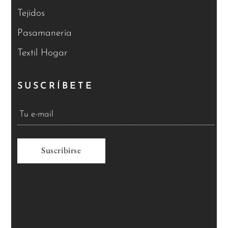
Tejidos
Pasamanería
Textil Hogar
SUSCRÍBETE
A
l
t
e