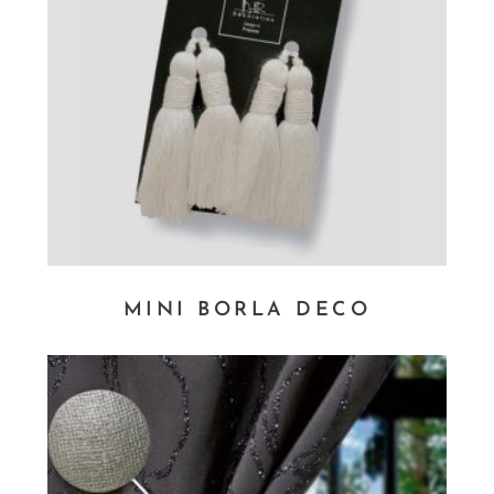
Este
MINI BORLA DECO
producto
tiene
múltiples
variantes.
Las