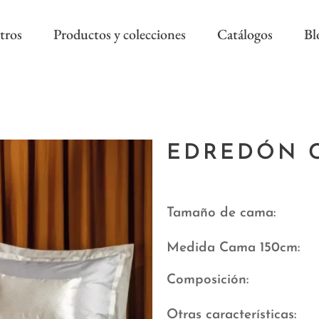
tros
Productos y colecciones
Catálogos
Bl
COLECCIÓN REEVÈR ALTA
RIVIERA SS
DECORACIÓN
EDREDÓN 
AS NEW
REEVÈR SS
AROA STYLE
RIVIERA B
ONAL
Tamaño de cama
Medida Cama 150cm
Composición
Otras características