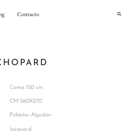
og
Contacto
2024
CHOPARD
2024
AÑO Y MESA
Cama 150 cm
CM 260X270
Poliéster-Algodón
Jacquard