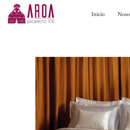
Inicio
Noso
ABRAZADERAS IMÁN
CINTAS DE CORTINA
ABRAZADERAS Y BORL
CINTAS PARA BARRAS
CLASSIC
CINTAS DE ONDA PERFECTA
PASAMANERÍA TRADICI
CINTAS CON OLLAOS
CINTAS DE ESTOR
FORROS Y ENTRETELAS
OTROS COMPLEMENTOS DE
CONFECCIÓN