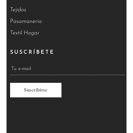
Tejidos
Pasamanería
Textil Hogar
SUSCRÍBETE
A
l
t
e