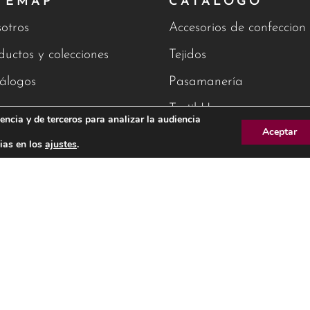
TEMAP
CATÁLOGO
otros
Accesorios de confeccion
ductos y colecciones
Tejidos
álogos
Pasamanería
g
Textil Hogar
encia y de terceros para analizar la audiencia
Aceptar
tacto
ias en los
ajustes
.
AVISO 