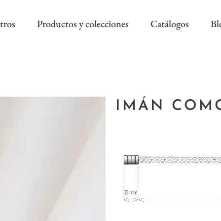
tros
Productos y colecciones
Catálogos
Bl
COLECCIÓN REEVÈR ALTA
RIVIERA SS
DECORACIÓN
IMÁN COM
AS NEW
REEVÈR SS
AROA STYLE
RIVIERA B
ONAL