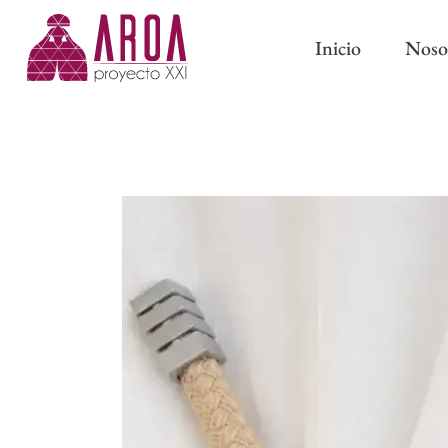
Inicio
Noso
ABRAZADERAS IMÁN
CINTAS DE CORTINA
ABRAZADERAS Y BORL
CINTAS PARA BARRAS
CLASSIC
CINTAS DE ONDA PERFECTA
PASAMANERÍA TRADICI
CINTAS CON OLLAOS
CINTAS DE ESTOR
FORROS Y ENTRETELAS
OTROS COMPLEMENTOS DE
CONFECCIÓN