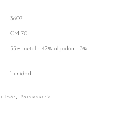
3607
CM 70
55% metal - 42% algodón - 3%
1 unidad
s Imán
,
Pasamanería