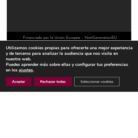
l
t
e
r
Financiado por la Unión Europea – NextGenerationEU
Utilizamos cookies propias para ofrecerte una mejor experiencia
n
y de terceros para analizar la audiencia que nos visita en
a
nuestra web.
Puedes aprender más sobre ellas y configurar tus preferencias
t
en los
ajustes
.
i
Aceptar
Rechazar todas
Seleccionar cookies
v
e
AVISO LEGAL
:
POLÍTICA DE PRIVACIDAD
POLÍTICA DE COOKIES