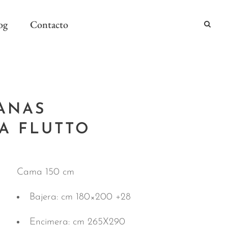
og
Contacto
2024
ANAS
2024
A FLUTTO
AÑO Y MESA
Cama 150 cm
Bajera: cm 180×200 +28
Encimera: cm 265X290