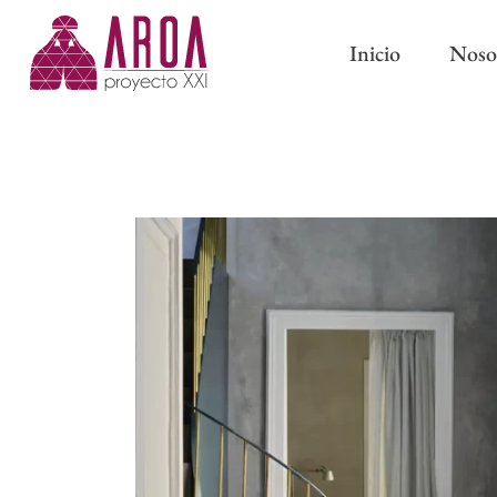
Inicio
Noso
ABRAZADERAS IMÁN
CINTAS DE CORTINA
ABRAZADERAS Y BORL
CINTAS PARA BARRAS
CLASSIC
CINTAS DE ONDA PERFECTA
PASAMANERÍA TRADICI
CINTAS CON OLLAOS
CINTAS DE ESTOR
FORROS Y ENTRETELAS
OTROS COMPLEMENTOS DE
CONFECCIÓN