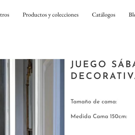
tros
Productos y colecciones
Catálogos
Bl
COLECCIÓN REEVÈR ALTA
RIVIERA SS
DECORACIÓN
JUEGO SÁB
AS NEW
REEVÈR SS
AROA STYLE
DECORATIV
RIVIERA B
ONAL
Tamaño de cama
Medida Cama 150cm