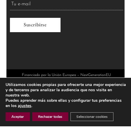
A
l
t
e
r
Financiado por la Unión Europea – NextGenerationEU
Utilizamos cookies propias para ofrecerte una mejor experiencia
n
y de terceros para analizar la audiencia que nos visita en
a
nuestra web.
Puedes aprender más sobre ellas y configurar tus preferencias
t
en los
ajustes
.
i
Aceptar
Rechazar todas
Seleccionar cookies
v