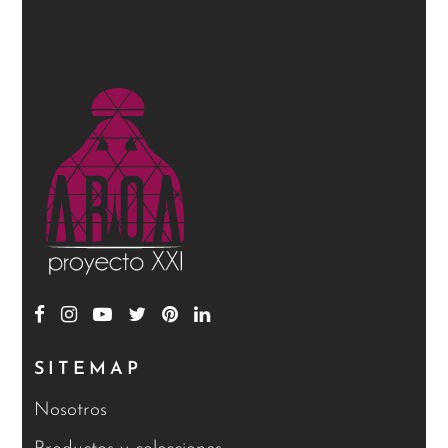
producto
SITEMAP
Nosotros