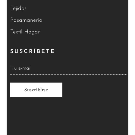
Tejidos
Pasamanería
Textil Hogar
SUSCRÍBETE
A
l
t
e