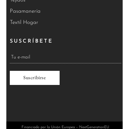
Tejidos
Pasamanería
Textil Hogar
SUSCRÍBETE
A
l
t
e
r
Financiado por la Unión Europea – NextGenerationEU