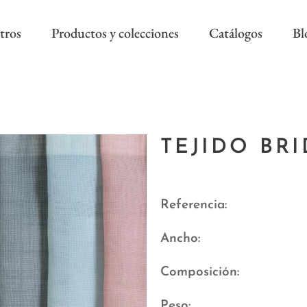
tros
Productos y colecciones
Catálogos
Bl
COLECCIÓN REEVÈR ALTA
RIVIERA SS
DECORACIÓN
TEJIDO BR
AS NEW
REEVÈR SS
AROA STYLE
RIVIERA B
ONAL
Referencia
Ancho
Composición
Peso