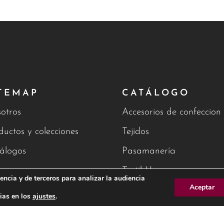
TEMAP
CATÁLOGO
otros
Accesorios de confeccion
ductos y colecciones
Tejidos
álogos
Pasamanería
g
Textil Hogar
encia y de terceros para analizar la audiencia
Aceptar
tacto
ias en los
ajustes
.