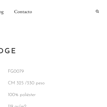
og
Contacto
2024
IDGE
2024
AÑO Y MESA
FG0079
CM 325 /330 peso
100% poliéster
119 gr/m2