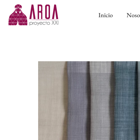
Inicio
Noso
ABRAZADERAS IMÁN
CINTAS DE CORTINA
ABRAZADERAS Y BORL
CINTAS PARA BARRAS
CLASSIC
CINTAS DE ONDA PERFECTA
PASAMANERÍA TRADICI
CINTAS CON OLLAOS
CINTAS DE ESTOR
FORROS Y ENTRETELAS
OTROS COMPLEMENTOS DE
CONFECCIÓN