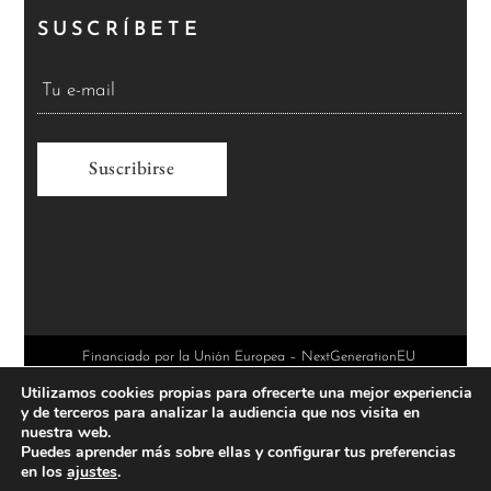
SUSCRÍBETE
A
l
t
e
r
Financiado por la Unión Europea – NextGenerationEU
Utilizamos cookies propias para ofrecerte una mejor experiencia
n
y de terceros para analizar la audiencia que nos visita en
a
nuestra web.
Puedes aprender más sobre ellas y configurar tus preferencias
t
en los
ajustes
.