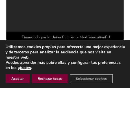
l
t
e
r
Financiado por la Unión Europea – NextGenerationEU
Utilizamos cookies propias para ofrecerte una mejor experiencia
n
y de terceros para analizar la audiencia que nos visita en
a
nuestra web.
Puedes aprender más sobre ellas y configurar tus preferencias
t
en los
ajustes
.
i
Aceptar
Rechazar todas
Seleccionar cookies
v
e
AVISO LEGAL
:
POLÍTICA DE PRIVACIDAD
POLÍTICA DE COOKIES