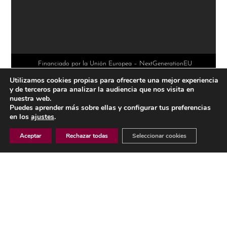
l
t
e
r
Financiado por la Unión Europea – NextGenerationEU
Utilizamos cookies propias para ofrecerte una mejor experiencia
n
y de terceros para analizar la audiencia que nos visita en
a
nuestra web.
Puedes aprender más sobre ellas y configurar tus preferencias
t
en los
ajustes
.
i
Aceptar
Rechazar todas
Seleccionar cookies
v
e
AVISO LEGAL
:
POLÍTICA DE PRIVACIDAD
POLÍTICA DE COOKIES