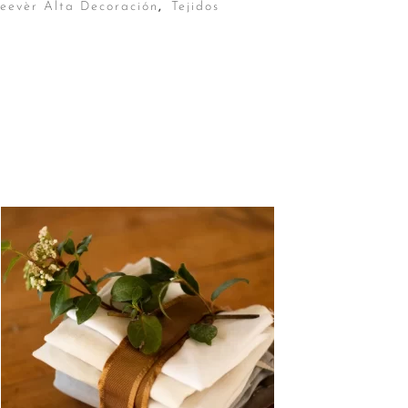
Reevèr Alta Decoración
,
Tejidos