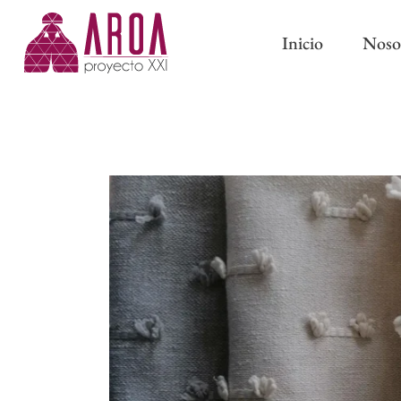
Inicio
Noso
ABRAZADERAS IMÁN
CINTAS DE CORTINA
ABRAZADERAS Y BORL
CINTAS PARA BARRAS
CLASSIC
CINTAS DE ONDA PERFECTA
PASAMANERÍA TRADICI
CINTAS CON OLLAOS
CINTAS DE ESTOR
FORROS Y ENTRETELAS
OTROS COMPLEMENTOS DE
CONFECCIÓN