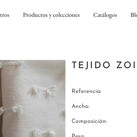
tros
Productos y colecciones
Catálogos
Bl
COLECCIÓN REEVÈR ALTA
RIVIERA SS
DECORACIÓN
TEJIDO ZO
AS NEW
REEVÈR SS
AROA STYLE
RIVIERA B
ONAL
Referencia
Ancho
Composición
Peso