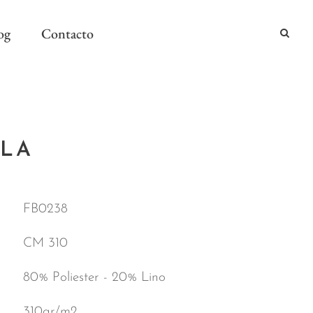
og
Contacto
2024
ILA
2024
AÑO Y MESA
FB0238
CM 310
80% Poliester - 20% Lino
310gr/m2