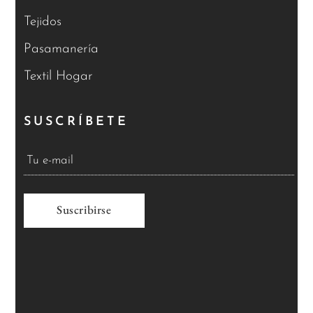
Tejidos
Pasamanería
Textil Hogar
SUSCRÍBETE
A
l
t
e