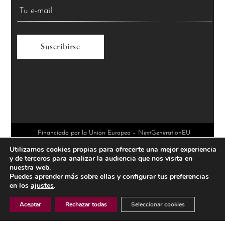
A
l
t
e
r
Financiado por la Unión Europea – NextGenerationEU
Utilizamos cookies propias para ofrecerte una mejor experiencia
n
y de terceros para analizar la audiencia que nos visita en
a
nuestra web.
Puedes aprender más sobre ellas y configurar tus preferencias
t
en los
ajustes
.
i
Aceptar
Rechazar todas
Seleccionar cookies
v