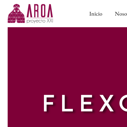
Inicio
Noso
ABRAZADERAS IMÁN
CINTAS DE CORTINA
ABRAZADERAS Y BORL
CINTAS PARA BARRAS
CLASSIC
CINTAS DE ONDA PERFECTA
PASAMANERÍA TRADICI
CINTAS CON OLLAOS
FLEX
CINTAS DE ESTOR
FORROS Y ENTRETELAS
OTROS COMPLEMENTOS DE
CONFECCIÓN