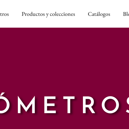
tros
Productos y colecciones
Catálogos
Bl
COLECCIÓN REEVÈR ALTA
RIVIERA SS
DECORACIÓN
AS NEW
REEVÈR SS
AROA STYLE
RIVIERA B
ONAL
ÓMETRO