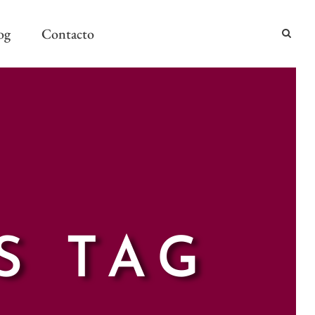
og
Contacto
2024
2024
AÑO Y MESA
S TAG