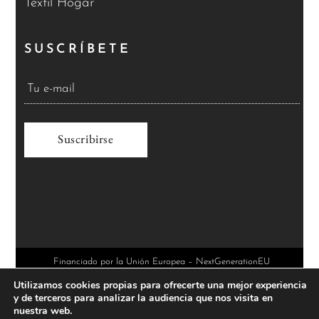
Textil Hogar
SUSCRÍBETE
A
l
t
e
r
Financiado por la Unión Europea – NextGenerationEU
Utilizamos cookies propias para ofrecerte una mejor experiencia
n
y de terceros para analizar la audiencia que nos visita en
a
nuestra web.