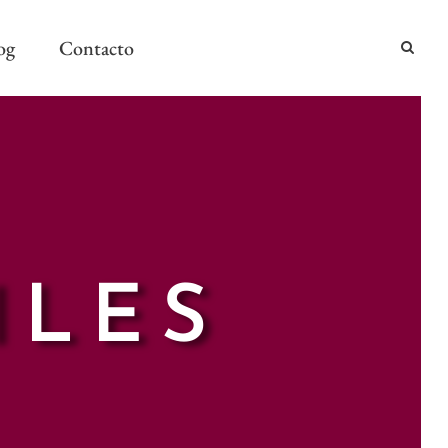
og
Contacto
2024
2024
AÑO Y MESA
ILES