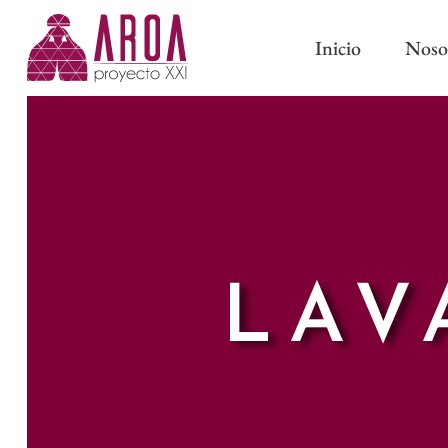
Inicio
Noso
ABRAZADERAS IMÁN
CINTAS DE CORTINA
ABRAZADERAS Y BORL
CINTAS PARA BARRAS
CLASSIC
CINTAS DE ONDA PERFECTA
PASAMANERÍA TRADICI
LAV
CINTAS CON OLLAOS
CINTAS DE ESTOR
FORROS Y ENTRETELAS
OTROS COMPLEMENTOS DE
CONFECCIÓN