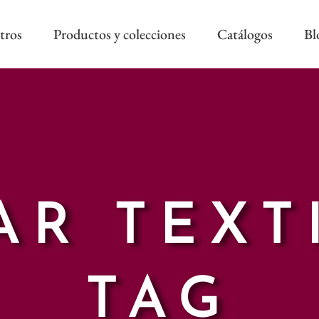
tros
Productos y colecciones
Catálogos
Bl
COLECCIÓN REEVÈR ALTA
RIVIERA SS
DECORACIÓN
AS NEW
REEVÈR SS
AROA STYLE
RIVIERA B
ONAL
AR TEXT
TAG