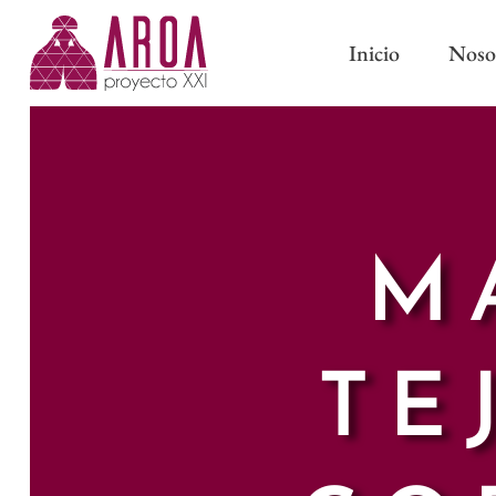
Inicio
Noso
ABRAZADERAS IMÁN
CINTAS DE CORTINA
ABRAZADERAS Y BORL
CINTAS PARA BARRAS
CLASSIC
M
CINTAS DE ONDA PERFECTA
PASAMANERÍA TRADICI
CINTAS CON OLLAOS
TE
CINTAS DE ESTOR
FORROS Y ENTRETELAS
OTROS COMPLEMENTOS DE
CONFECCIÓN