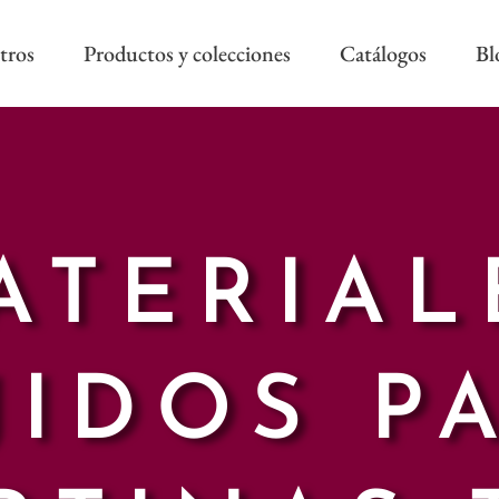
tros
Productos y colecciones
Catálogos
Bl
COLECCIÓN REEVÈR ALTA
RIVIERA SS
DECORACIÓN
AS NEW
REEVÈR SS
AROA STYLE
ATERIAL
RIVIERA B
ONAL
JIDOS P