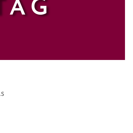
TAG
AS