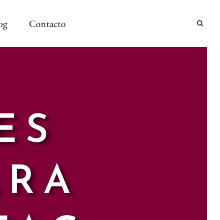
og
Contacto
2024
2024
ES
AÑO Y MESA
ARA