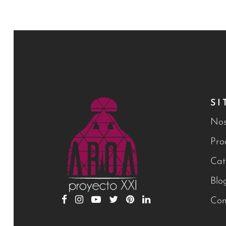
SI
Nos
Pro
Cat
Blo
Con