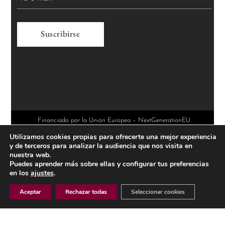
A
l
t
e
r
Financiado por la Unión Europea – NextGenerationEU
Utilizamos cookies propias para ofrecerte una mejor experiencia
n
y de terceros para analizar la audiencia que nos visita en
a
nuestra web.
Puedes aprender más sobre ellas y configurar tus preferencias
t
en los
ajustes
.
i
Aceptar
Rechazar todas
Seleccionar cookies
v
e