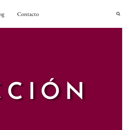
og
Contacto
2024
2024
AÑO Y MESA
CCIÓN