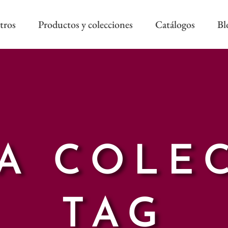
tros
Productos y colecciones
Catálogos
Bl
COLECCIÓN REEVÈR ALTA
RIVIERA SS
DECORACIÓN
AS NEW
REEVÈR SS
AROA STYLE
RIVIERA B
ONAL
A COLE
TAG