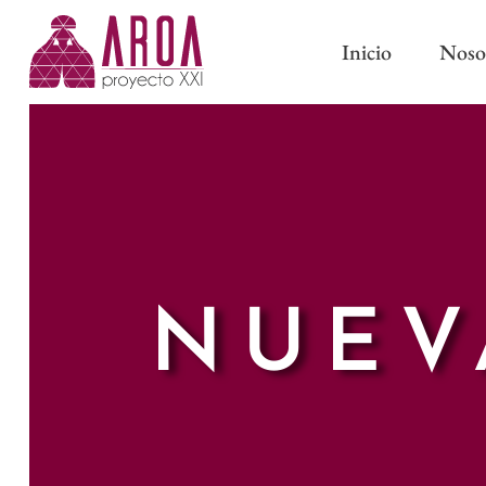
Inicio
Noso
ABRAZADERAS IMÁN
CINTAS DE CORTINA
ABRAZADERAS Y BORL
CINTAS PARA BARRAS
CLASSIC
CINTAS DE ONDA PERFECTA
PASAMANERÍA TRADICI
NUEV
CINTAS CON OLLAOS
CINTAS DE ESTOR
FORROS Y ENTRETELAS
OTROS COMPLEMENTOS DE
CONFECCIÓN