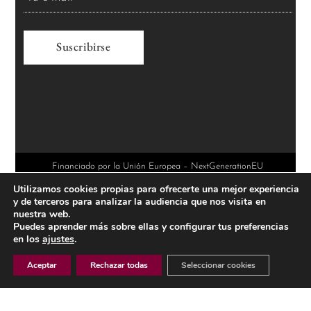
A
l
t
e
r
Financiado por la Unión Europea – NextGenerationEU
Utilizamos cookies propias para ofrecerte una mejor experiencia
n
y de terceros para analizar la audiencia que nos visita en
a
nuestra web.
Puedes aprender más sobre ellas y configurar tus preferencias
t
en los
ajustes
.
i
Aceptar
Rechazar todas
Seleccionar cookies
v
e