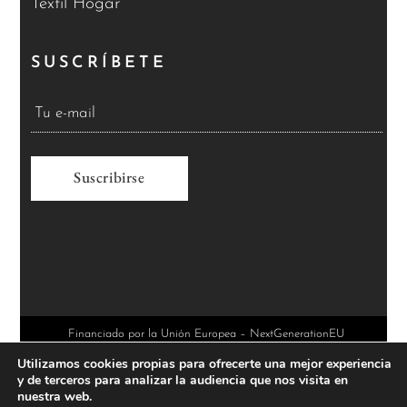
Textil Hogar
SUSCRÍBETE
A
l
t
e
r
Financiado por la Unión Europea – NextGenerationEU
Utilizamos cookies propias para ofrecerte una mejor experiencia
n
y de terceros para analizar la audiencia que nos visita en
a
nuestra web.