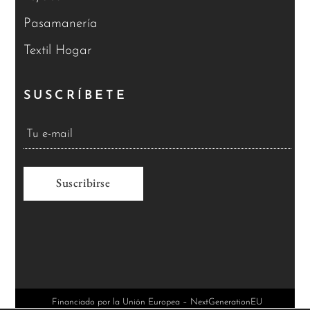
Pasamanería
Textil Hogar
SUSCRÍBETE
A
l
t
e
r
Financiado por la Unión Europea – NextGenerationEU