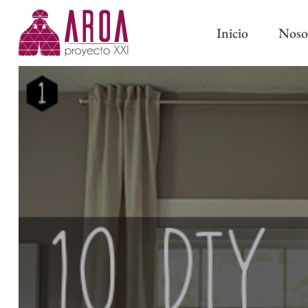
Inicio
Noso
ABRAZADERAS IMÁN
CINTAS DE CORTINA
ABRAZADERAS Y BORL
CINTAS PARA BARRAS
CLASSIC
CINTAS DE ONDA PERFECTA
PASAMANERÍA TRADICI
CINTAS CON OLLAOS
CINTAS DE ESTOR
FORROS Y ENTRETELAS
OTROS COMPLEMENTOS DE
CONFECCIÓN