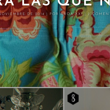
RA LAS QUE N
 NOVIEMBRE DE 2014
|
POR
AROA XXI
|
2 COMEN