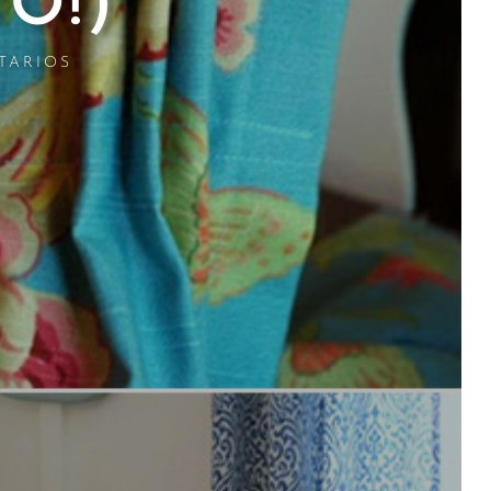
O!)
TARIOS