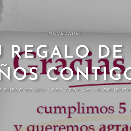
NOVEDADES
U REGALO DE 
ÑOS CONTIG
E ENERO DE 2015
|
POR
AROA XXI
|
0 COMENTA