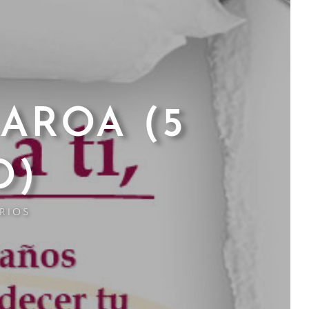
AROA (5
O)
RIOS