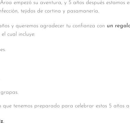
 Aroa empezó su aventura, y 5 años después estamos en
nfección, tejidos de cortina y pasamanería.
 años y queremos agradecer tu confianza con
un regalo
l cual incluye:
es.
.
 grapas.
 lo que tenemos preparado para celebrar estos 5 años a 
iz
.