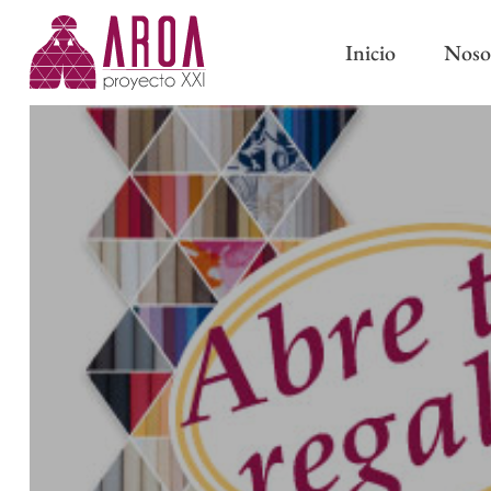
Inicio
Noso
ABRAZADERAS IMÁN
CINTAS DE CORTINA
ABRAZADERAS Y BORL
CINTAS PARA BARRAS
CLASSIC
CINTAS DE ONDA PERFECTA
PASAMANERÍA TRADICI
CINTAS CON OLLAOS
CINTAS DE ESTOR
FORROS Y ENTRETELAS
OTROS COMPLEMENTOS DE
CONFECCIÓN