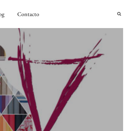
og
Contacto
2024
2024
AÑO Y MESA