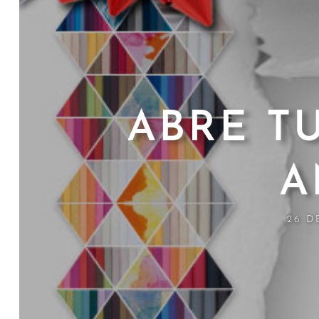
ABRE T
A
26 D