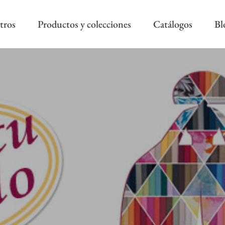
tros
Productos y colecciones
Catálogos
Bl
COLECCIÓN REEVÈR ALTA
RIVIERA SS
DECORACIÓN
AS NEW
REEVÈR SS
AROA STYLE
RIVIERA B
ONAL