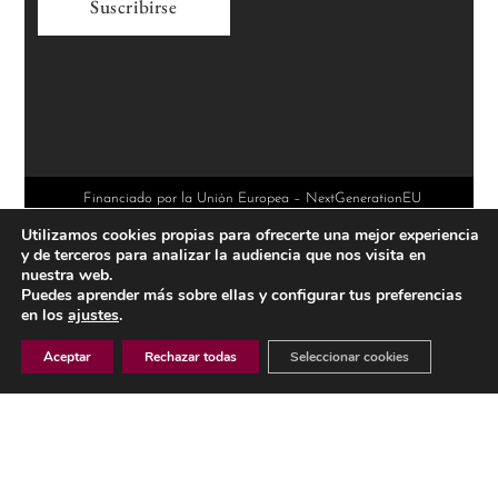
A
l
t
e
r
Financiado por la Unión Europea – NextGenerationEU
Utilizamos cookies propias para ofrecerte una mejor experiencia
n
y de terceros para analizar la audiencia que nos visita en
a
nuestra web.
Puedes aprender más sobre ellas y configurar tus preferencias
t
en los
ajustes
.
i
Aceptar
Rechazar todas
Seleccionar cookies
v
e
AVISO LEGAL
:
POLÍTICA DE PRIVACIDAD