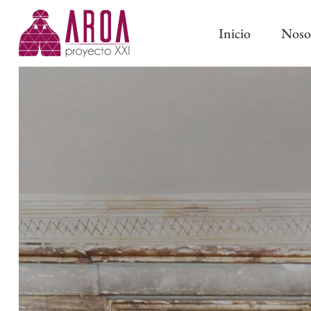
Inicio
Noso
ABRAZADERAS IMÁN
CINTAS DE CORTINA
ABRAZADERAS Y BORL
CINTAS PARA BARRAS
CLASSIC
CINTAS DE ONDA PERFECTA
PASAMANERÍA TRADICI
CINTAS CON OLLAOS
CINTAS DE ESTOR
FORROS Y ENTRETELAS
OTROS COMPLEMENTOS DE
CONFECCIÓN