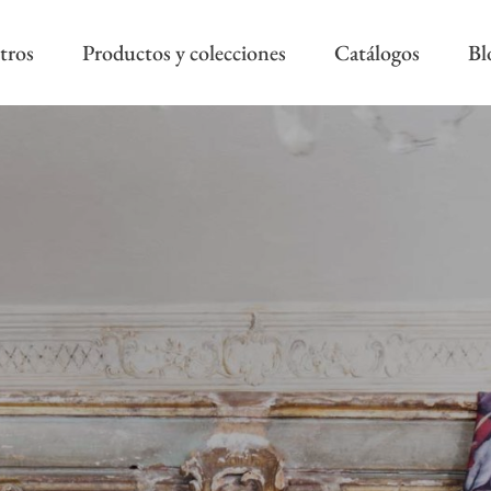
tros
Productos y colecciones
Catálogos
Bl
COLECCIÓN REEVÈR ALTA
RIVIERA SS
DECORACIÓN
AS NEW
REEVÈR SS
AROA STYLE
RIVIERA B
ONAL