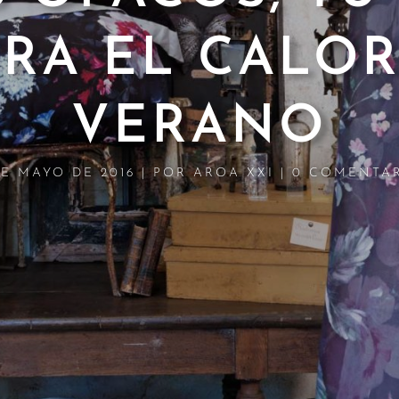
RA EL CALOR
VERANO
DE MAYO DE 2016
|
POR
AROA XXI
|
0 COMENTA