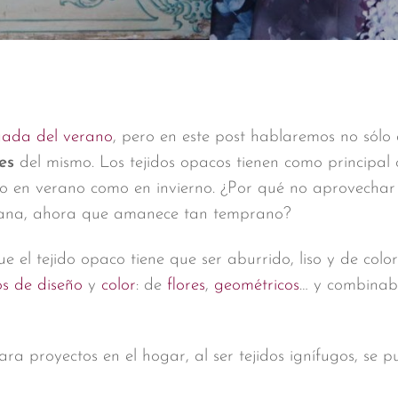
egada del verano
, pero en este post hablaremos no sólo 
es
del mismo. Los tejidos opacos tienen como principal 
to en verano como en invierno. ¿Por qué no aprovechar 
ñana, ahora que amanece tan temprano?
 el tejido opaco tiene que ser aburrido, liso y de colo
nos de diseño
y
color
: de
flores
,
geométricos
… y combinabl
ra proyectos en el hogar, al ser tejidos ignífugos, se pu