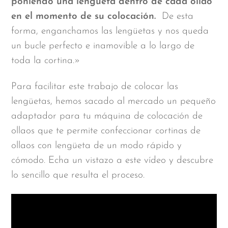
poniendo una lengüeta dentro de cada ollao
en el momento de su colocación.
De esta
forma, enganchamos las lengüetas y nos queda
un bucle perfecto e inamovible a lo largo de
toda la cortina.»
Para facilitar este trabajo de colocar las
lengüetas, hemos sacado al mercado un pequeño
adaptador para tu máquina de colocación de
ollaos que te permite confeccionar cortinas de
ollaos con lengüeta de un modo rápido y
cómodo. Echa un vistazo a este vídeo y descubre
lo sencillo que resulta el proceso.