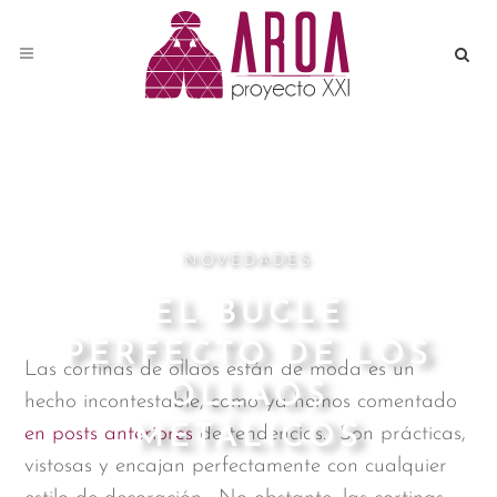
NOVEDADES
EL BUCLE
PERFECTO DE LOS
Las cortinas de ollaos están de moda es un
OLLAOS
hecho incontestable, como ya hemos comentado
METÁLICOS
en posts anteriores
de tendencias. Son prácticas,
vistosas y encajan perfectamente con cualquier