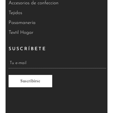
Accesorios de confeccion
Tejidos
Pasamanería
Textil Hogar
SUSCRÍBETE
A
l
t