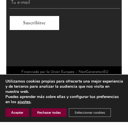
A
l
t
e
r
Financiado por la Unión Europea – NextGenerationEU
Utilizamos cookies propias para ofrecerte una mejor experiencia
n
y de terceros para analizar la audiencia que nos visita en
a
nuestra web.
Puedes aprender más sobre ellas y configurar tus preferencias
t
en los
ajustes
.
i
Aceptar
Rechazar todas
Seleccionar cookies
v