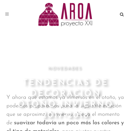
NOVEDADES
TENDENCIAS DE
DECORACIÓN
Y ahora que estamos ya inmersos en el otoño, ya
OTOÑO-INVIERNO
podemos prepararnos para la siguiente estación
2017-2018
que se aproxima: el invierno. Llega el momento
de
suavizar todavía un poco más los colores y