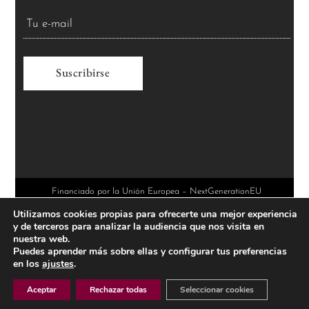
A
l
t
e
r
Financiado por la Unión Europea – NextGenerationEU
Utilizamos cookies propias para ofrecerte una mejor experiencia
n
y de terceros para analizar la audiencia que nos visita en
a
nuestra web.
Puedes aprender más sobre ellas y configurar tus preferencias
t
en los
ajustes
.
i
Aceptar
Rechazar todas
Seleccionar cookies
v