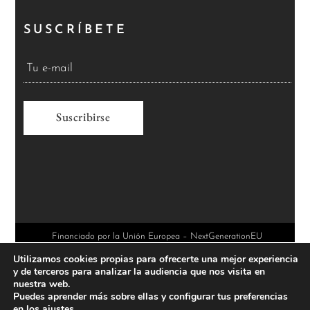
SUSCRÍBETE
A
l
t
e
r
Financiado por la Unión Europea – NextGenerationEU
Utilizamos cookies propias para ofrecerte una mejor experiencia
n
y de terceros para analizar la audiencia que nos visita en
a
nuestra web.
Puedes aprender más sobre ellas y configurar tus preferencias
t
en los
ajustes
.