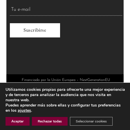
A
l
t
e
r
Financiado por la Unión Europea – NextGenerationEU
Utilizamos cookies propias para ofrecerte una mejor experiencia
n
y de terceros para analizar la audiencia que nos visita en
a
nuestra web.
Puedes aprender más sobre ellas y configurar tus preferencias
t
en los
ajustes
.
i
Aceptar
Rechazar todas
Seleccionar cookies
v