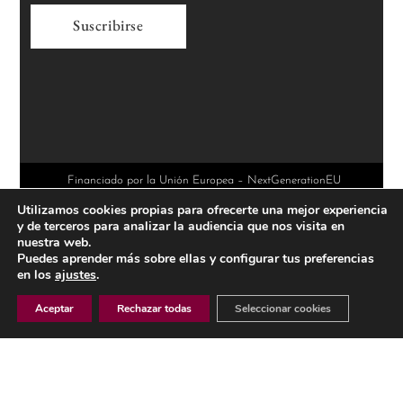
A
l
t
e
r
Financiado por la Unión Europea – NextGenerationEU
Utilizamos cookies propias para ofrecerte una mejor experiencia
n
y de terceros para analizar la audiencia que nos visita en
a
nuestra web.
Puedes aprender más sobre ellas y configurar tus preferencias
t
en los
ajustes
.
i
Aceptar
Rechazar todas
Seleccionar cookies
v
e
AVISO LEGAL
: