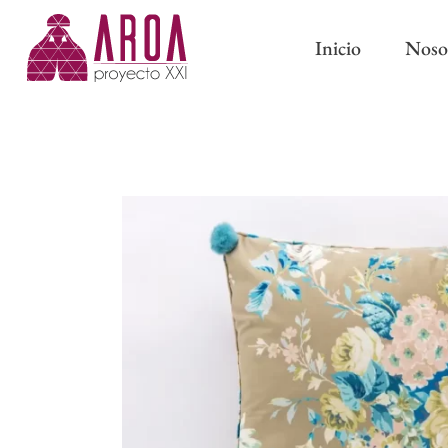
Inicio
Noso
ABRAZADERAS IMÁN
CINTAS DE CORTINA
ABRAZADERAS Y BORL
CINTAS PARA BARRAS
CLASSIC
CINTAS DE ONDA PERFECTA
PASAMANERÍA TRADICI
CINTAS CON OLLAOS
CINTAS DE ESTOR
FORROS Y ENTRETELAS
OTROS COMPLEMENTOS DE
CONFECCIÓN