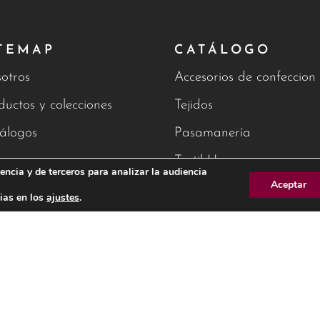
TEMAP
CATÁLOGO
otros
Accesorios de confeccion
ductos y colecciones
Tejidos
álogos
Pasamanería
g
Textil Hogar
encia y de terceros para analizar la audiencia
Aceptar
tacto
ias en los
ajustes
.
AVISO 