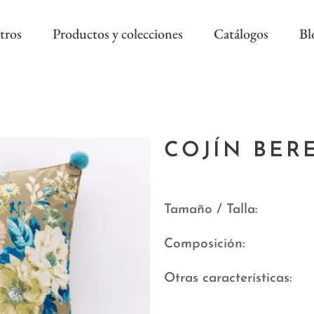
tros
Productos y colecciones
Catálogos
Bl
COLECCIÓN REEVÈR ALTA
RIVIERA SS
DECORACIÓN
COJÍN BER
AS NEW
REEVÈR SS
AROA STYLE
RIVIERA B
ONAL
Tamaño / Talla
Composición
Otras características