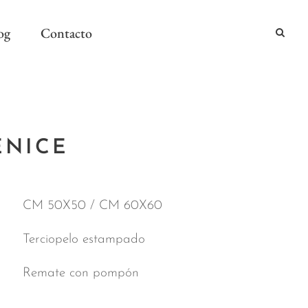
og
Contacto
2024
ENICE
2024
AÑO Y MESA
CM 50X50 / CM 60X60
Terciopelo estampado
Remate con pompón