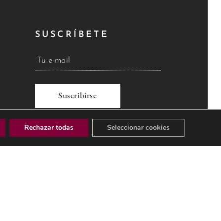
SUSCRÍBETE
A
Rechazar todas
Seleccionar cookies
l
t
e
r
n
a
LEGAL
POLÍTICA DE PRIVACIDAD