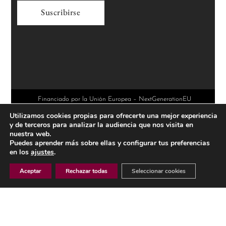
A
l
t
e
r
Financiado por la Unión Europea – NextGenerationEU
Utilizamos cookies propias para ofrecerte una mejor experiencia
n
y de terceros para analizar la audiencia que nos visita en
a
nuestra web.
Puedes aprender más sobre ellas y configurar tus preferencias
t
en los
ajustes
.
i
Aceptar
Rechazar todas
Seleccionar cookies
v
e
AVISO LEGAL
: